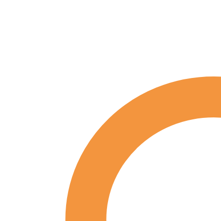
Pferdesprache
lernen
in
12
Schritten,
Sharon
Wilsie
und
Gretchen
Vogel
Menge