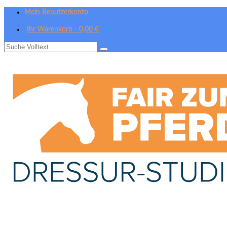
Mein Benutzerkonto
Ihr Warenkorb
-
0,00
€
Suche
nach: