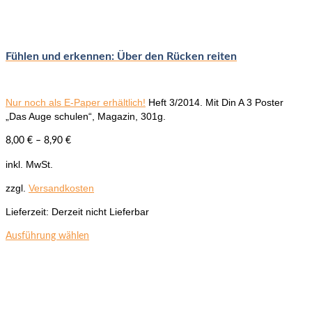
Fühlen und erkennen: Über den Rücken reiten
Nur noch als E-Paper erhältlich!
Heft 3/2014.
Mit Din A 3 Poster
„Das Auge schulen“, Magazin, 301g.
8,00
€
–
8,90
€
inkl. MwSt.
zzgl.
Versandkosten
Lieferzeit:
Derzeit nicht Lieferbar
Dieses
Ausführung wählen
Produkt
weist
mehrere
Varianten
auf.