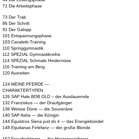
71 Die Arbeitsphase
73 Der Trab
86 Der Schritt
91 Der Galopp
101 Entspannungsphase
103 Cavaletti-Training
110 Springgymnastik
112 SPEZIAL Gymnastikreihe
114 SPEZIAL Schmale Hindernisse
116 Training am Berg
120 Ausreiten
124 MEINE PFERDE —
CHARAKTERTYPEN
126 SAP Hale BOB OLD – der Ausdauernde
132 Franziskus — der Draufgänger
136 Weisse Düne — die Souveräne
140 SAP Asha — die Königin
144 Equistros Siena just do it — das Energiebündel
148 Equitanas Firlefanz — der große Blonde
152 Freudentänzer — der Herzenseroberer