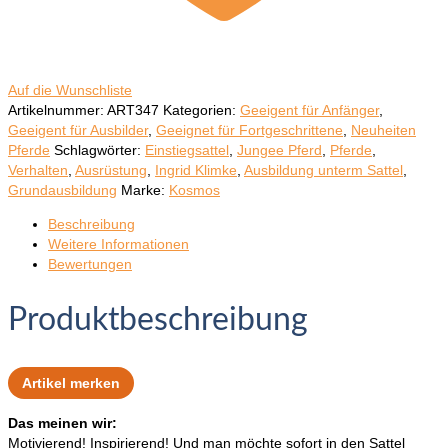
Auf die Wunschliste
Artikelnummer:
ART347
Kategorien:
Geeigent für Anfänger
,
Geeigent für Ausbilder
,
Geeignet für Fortgeschrittene
,
Neuheiten
Pferde
Schlagwörter:
Einstiegsattel
,
Jungee Pferd
,
Pferde
,
Verhalten
,
Ausrüstung
,
Ingrid Klimke
,
Ausbildung unterm Sattel
,
Grundausbildung
Marke:
Kosmos
Beschreibung
Weitere Informationen
Bewertungen
Produktbeschreibung
Artikel merken
Das meinen wir:
Motivierend! Inspirierend! Und man möchte sofort in den Sattel