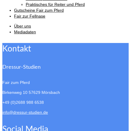
Praktisches für Reiter und Pferd
Gutscheine Fair zum Pferd
Fair zur Fellnase
Über uns
Mediadaten
Kontakt
Dressur-Studien
Fair zum Pferd
Birkenweg 10
57629 Mörsbach
+49 (0)2688 988 6538
info@dressur-studien.de
Social Media