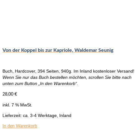
Die
Optionen
können
auf
der
Produktseite
gewählt
werden
Von der Koppel bis zur Kapriole, Waldemar Seunig
Buch, Hardcover, 394 Seiten, 940g. Im Inland kostenloser Versand!
Wenn Sie nur das Buch bestellen möchten, scrollen Sie bitte nach
unten zum Button „In den Warenkorb“.
28,00
€
inkl. 7 % MwSt.
Lieferzeit:
ca. 3-4 Werktage, Inland
In den Warenkorb