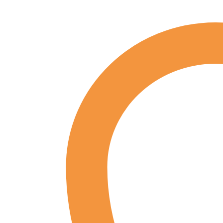
Pferden
und
Bedieneinheiten,
Claudia
Sanders
Menge