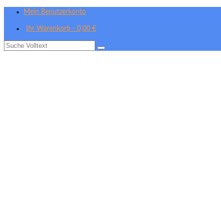
Mein Benutzerkonto
Ihr Warenkorb
-
0,00
€
Suche
nach: