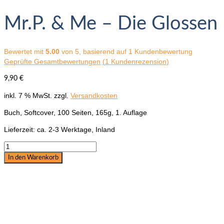
Mr.P. & Me – Die Glossen 
Bewertet mit
5.00
von 5, basierend auf
1
Kundenbewertung
Geprüfte Gesamtbewertungen
(
1
Kundenrezension)
9,90
€
inkl. 7 % MwSt.
zzgl.
Versandkosten
Buch, Softcover, 100 Seiten, 165g, 1. Auflage
Lieferzeit:
ca. 2-3 Werktage, Inland
Mr.P.
&
In den Warenkorb
Me
-
Die
Glossen
-
Von