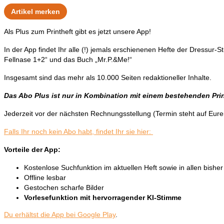
Artikel merken
Als Plus zum Printheft gibt es jetzt unsere App!
In der App findet Ihr alle (!) jemals erschienenen Hefte der Dressur-
Fellnase 1+2“ und das Buch „Mr.P.&Me!“
Insgesamt sind das mehr als 10.000 Seiten redaktioneller Inhalte.
Das Abo Plus ist nur in Kombination mit einem bestehenden Print
Jederzeit vor der nächsten Rechnungsstellung (Termin steht auf Eur
Falls Ihr noch kein Abo habt, findet Ihr sie hier:
Vorteile der App:
Kostenlose Suchfunktion im aktuellen Heft sowie in allen bish
Offline lesbar
Gestochen scharfe Bilder
Vorlesefunktion mit hervorragender KI-Stimme
Du erhältst die App bei Google Play
.