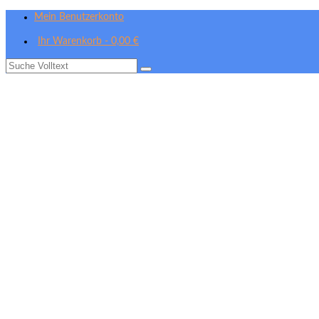
Mein Benutzerkonto
Ihr Warenkorb
-
0,00
€
Suche
nach: