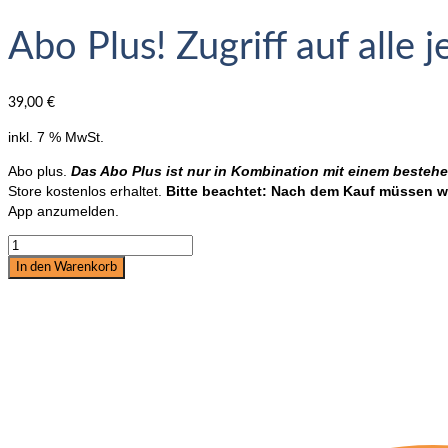
Abo Plus! Zugriff auf alle
39,00
€
inkl. 7 % MwSt.
Abo plus.
Das Abo Plus ist nur in Kombination mit einem bestehe
Store kostenlos erhaltet.
Bitte beachtet: Nach dem Kauf müssen wi
App anzumelden.
Abo
Plus!
In den Warenkorb
Zugriff
auf
alle
jemals
erschienenen
Hefte
in
der
App!