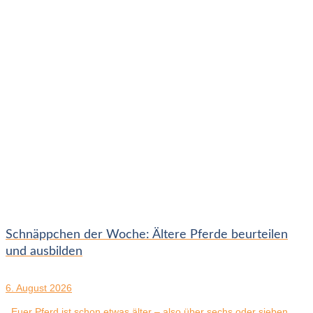
Schnäppchen der Woche: Ältere Pferde beurteilen
und ausbilden
6. August 2026
Euer Pferd ist schon etwas älter – also über sechs oder sieben