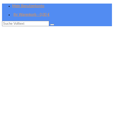
Mein Benutzerkonto
Ihr Warenkorb
-
0,00
€
Suche
nach: