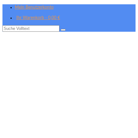
Mein Benutzerkonto
Ihr Warenkorb
-
0,00
€
Suche
nach: