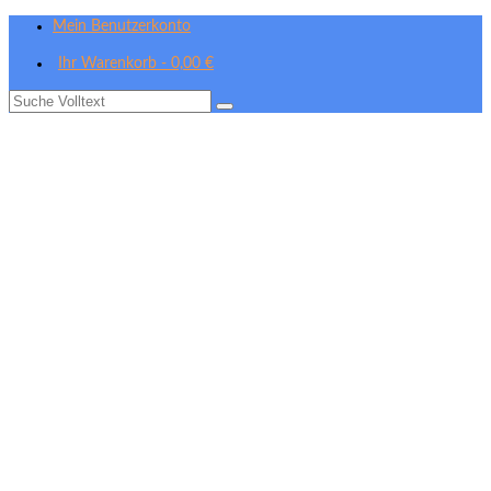
Mein Benutzerkonto
Ihr Warenkorb
-
0,00
€
Suche
nach: