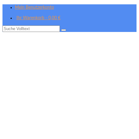
Mein Benutzerkonto
Ihr Warenkorb
-
0,00
€
Suche
nach: