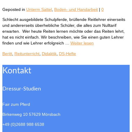
Geposted in
Unterm Sattel
,
Boden- und Handarbeit
|
0
Schlecht ausgebildete Schulpferde, brüllende Reitlehrer einerseits
und andererseits überhebliche Schüler, die alles zum Nulltarif
erwarten. Wer heute Reiten lernen möchte oder das Reiten lehrt,
hat es nicht einfach. Wir beschreiben, wie Sie einen guten Lehrer
finden und wie Lehrer erfolgreich …
Weiter lesen
Beritt
,
Reitunterricht
,
Didaktik
,
DS-Hefte
Kontakt
Dressur-Studien
Fair zum Pferd
Birkenweg 10
57629 Mörsbach
+49 (0)2688 988 6538