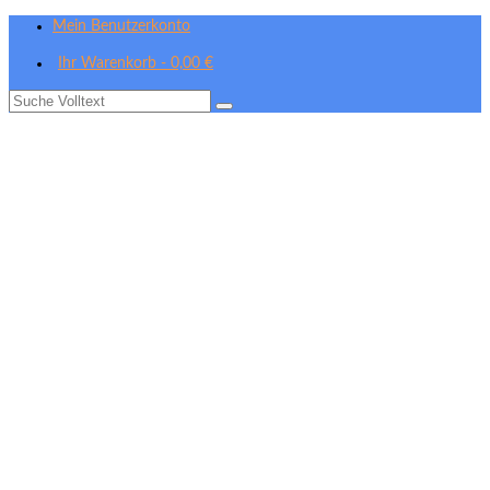
Mein Benutzerkonto
Ihr Warenkorb
-
0,00
€
Suche
nach: