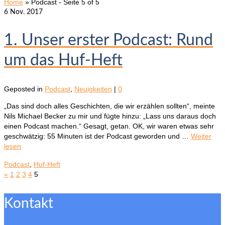
Home
»
Podcast
- Seite 5 of 5
6
Nov. 2017
1. Unser erster Podcast: Rund
um das Huf-Heft
Geposted in
Podcast
,
Neuigkeiten
|
0
„Das sind doch alles Geschichten, die wir erzählen sollten“, meinte
Nils Michael Becker zu mir und fügte hinzu: „Lass uns daraus doch
einen Podcast machen.“ Gesagt, getan. OK, wir waren etwas sehr
geschwätzig: 55 Minuten ist der Podcast geworden und …
Weiter
lesen
Podcast
,
Huf-Heft
«
1
2
3
4
5
Kontakt