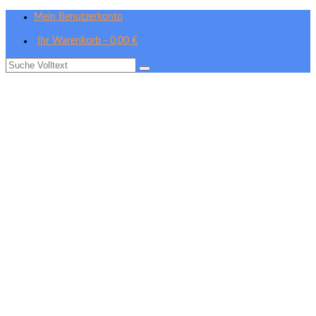
Mein Benutzerkonto
Ihr Warenkorb
-
0,00
€
Suche
nach: