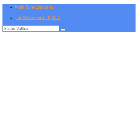
Mein Benutzerkonto
Ihr Warenkorb
-
0,00
€
Suche
nach: