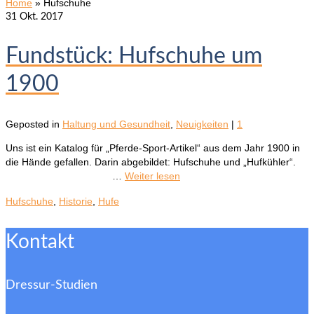
Home
»
Hufschuhe
31
Okt. 2017
Fundstück: Hufschuhe um
1900
Geposted in
Haltung und Gesundheit
,
Neuigkeiten
|
1
Uns ist ein Katalog für „Pferde-Sport-Artikel“ aus dem Jahr 1900 in
die Hände gefallen. Darin abgebildet: Hufschuhe und „Hufkühler“.
…
Weiter lesen
Hufschuhe
,
Historie
,
Hufe
Kontakt
Dressur-Studien