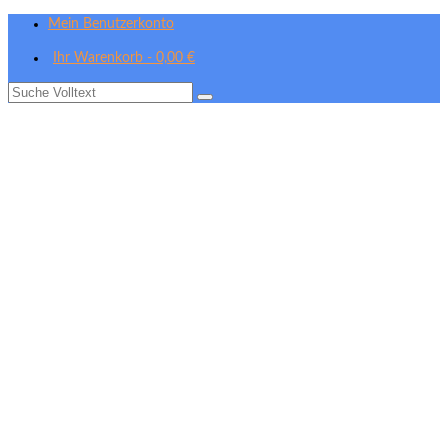
Mein Benutzerkonto
Ihr Warenkorb
-
0,00
€
Suche
nach: