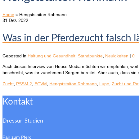
Home
»
Hengststaiton Rohmann
31
Dez. 2022
Was in der Pferdezucht falsch l
Geposted in
Haltung und Gesundheit
,
Standpunkte
,
Neuigkeiten
|
0
Auch dieses Interview von Heuss Media möchten wir empfehlen, wei
beschreibt, was ihr zunehmend Sorgen bereitet. Aber auch, dass sie
Zucht
,
PSSM 2
,
ECVM
,
Hengststaiton Rohmann
,
Lupe
,
Zucht und Ra
Kontakt
Dressur-Studien
Fair zum Pferd