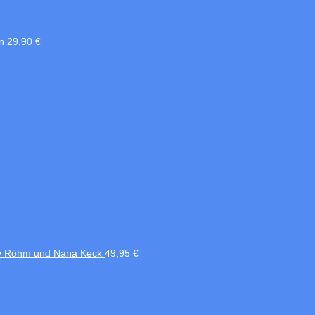
n
29,90
€
nny Röhm und Nana Keck
49,95
€