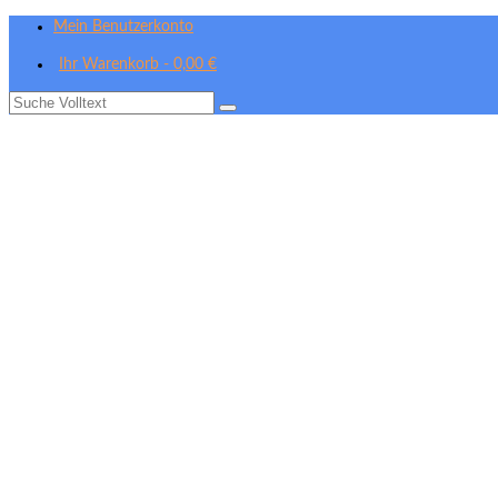
Mein Benutzerkonto
Ihr Warenkorb
-
0,00
€
Suche
nach: