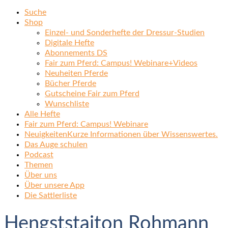
Suche
Shop
Einzel- und Sonderhefte der Dressur-Studien
Digitale Hefte
Abonnements DS
Fair zum Pferd: Campus! Webinare+Videos
Neuheiten Pferde
Bücher Pferde
Gutscheine Fair zum Pferd
Wunschliste
Alle Hefte
Fair zum Pferd: Campus! Webinare
Neuigkeiten
Kurze Informationen über Wissenswertes.
Das Auge schulen
Podcast
Themen
Über uns
Über unsere App
Die Sattlerliste
Hengststaiton Rohmann