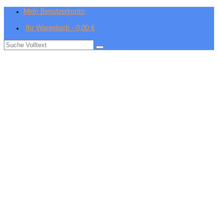
Mein Benutzerkonto
Ihr Warenkorb
-
0,00
€
Suche
nach: