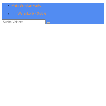
Mein Benutzerkonto
Ihr Warenkorb
-
0,00
€
Suche
nach: