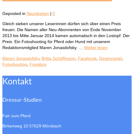
Geposted in
Neuigkeiten
|
0
Gleich sieben unserer Leserinnen dürfen sich über einen Preis
freuen. Die Namen aller Neu-Abonnenten von Ende November
2013 bis Mitte Januar 2014 kamen automatisch in den Lostopf. Der
Preis: Ein Fotoshooting für Pferd oder Hund mit unserem
Redaktionsmitglied Maren Jonasdofsky. …
Weiter lesen
Maren Jonasdofsky
,
Britta Schöffmann
,
Facebook
,
Gewinnspiel
,
Fotoshooting
,
Freiabos
Kontakt
Dressur-Studien
Fair zum Pferd
Birkenweg 10
57629 Mörsbach