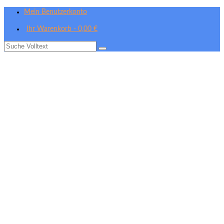
Mein Benutzerkonto
Ihr Warenkorb
-
0,00
€
Suche
nach: