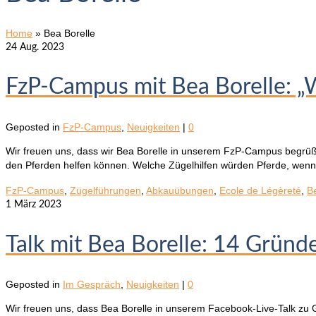
Home
»
Bea Borelle
24
Aug. 2023
FzP-Campus mit Bea Borelle: 
Geposted in
FzP-Campus
,
Neuigkeiten
|
0
Wir freuen uns, dass wir Bea Borelle in unserem FzP-Campus begrüß
den Pferden helfen können. Welche Zügelhilfen würden Pferde, we
FzP-Campus
,
Zügelführungen
,
Abkauübungen
,
Ecole de Légèreté
,
B
1
März 2023
Talk mit Bea Borelle: 14 Gründ
Geposted in
Im Gespräch
,
Neuigkeiten
|
0
Wir freuen uns, dass Bea Borelle in unserem Facebook-Live-Talk zu 