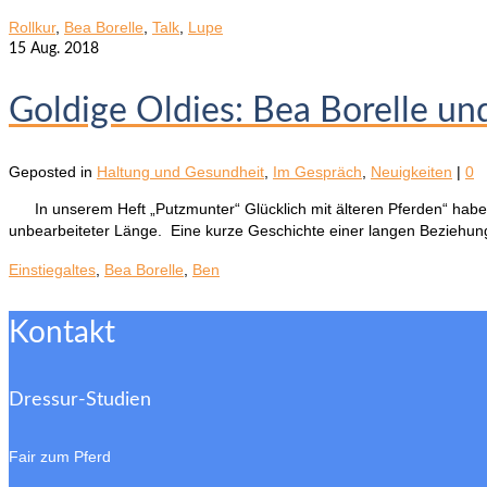
Rollkur
,
Bea Borelle
,
Talk
,
Lupe
15
Aug. 2018
Goldige Oldies: Bea Borelle un
Geposted in
Haltung und Gesundheit
,
Im Gespräch
,
Neuigkeiten
|
0
In unserem Heft „Putzmunter“ Glücklich mit älteren Pferden“ haben w
unbearbeiteter Länge. Eine kurze Geschichte einer langen Bezieh
Einstiegaltes
,
Bea Borelle
,
Ben
Kontakt
Dressur-Studien
Fair zum Pferd