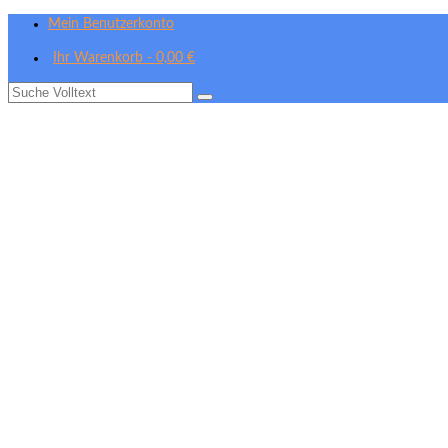
Mein Benutzerkonto
Ihr Warenkorb
-
0,00
€
Suche
nach: