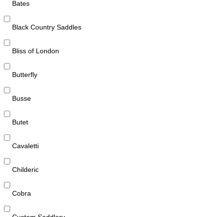
Bates
Black Country Saddles
Bliss of London
Butterfly
Busse
Butet
Cavaletti
Childeric
Cobra
Custom Saddlery