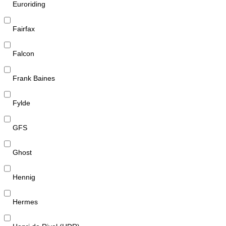
Euroriding
Fairfax
Falcon
Frank Baines
Fylde
GFS
Ghost
Hennig
Hermes