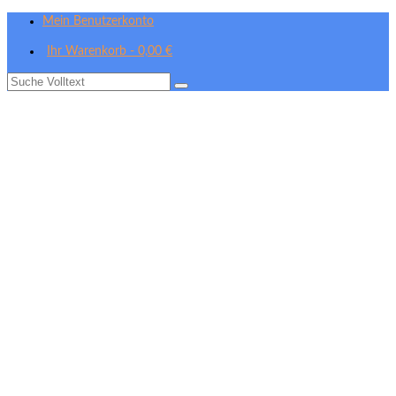
Mein Benutzerkonto
Ihr Warenkorb
-
0,00
€
Suche
nach: