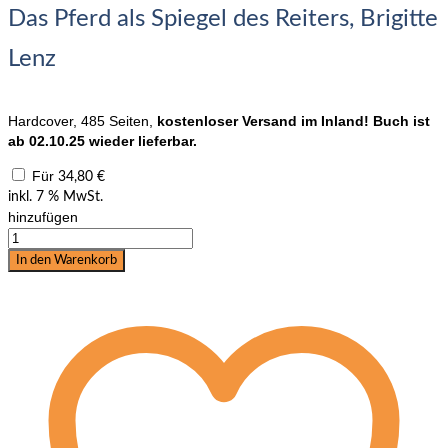
Das Pferd als Spiegel des Reiters, Brigitte
Lenz
Hardcover, 485 Seiten,
kostenloser Versand im Inland! Buch ist
ab 02.10.25 wieder lieferbar.
Für
34,80
€
inkl. 7 % MwSt.
hinzufügen
Buch
"Pferdegerecht
In den Warenkorb
reiten
und
ausbilden",
Brigitte
Lenz
Menge