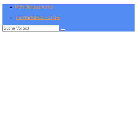
Mein Benutzerkonto
Ihr Warenkorb
-
0,00
€
Suche
nach: