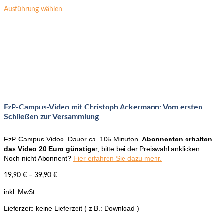
Dieses
Ausführung wählen
Produkt
weist
mehrere
Varianten
auf.
Die
Optionen
können
auf
der
FzP-Campus-Video mit Christoph Ackermann: Vom ersten
Produktseite
Schließen zur Versammlung
gewählt
werden
FzP-Campus-Video. Dauer ca. 105 Minuten.
Abonnenten erhalten
das Video 20 Euro günstige
r, bitte bei der Preiswahl anklicken.
Noch nicht Abonnent?
Hier erfahren Sie dazu mehr.
19,90
€
–
39,90
€
inkl. MwSt.
Lieferzeit:
keine Lieferzeit ( z.B.: Download )