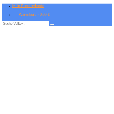
Mein Benutzerkonto
Ihr Warenkorb
-
0,00
€
Suche
nach: