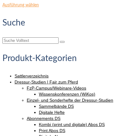
Dieses
Ausführung wählen
Produkt
weist
Suche
mehrere
Varianten
auf.
Suche
Die
nach:
Optionen
können
Produkt-Kategorien
auf
der
Produktseite
Sattlerverzeichnis
gewählt
Dressur-Studien | Fair zum Pferd
werden
FzP-Campus/Webinare-Videos
Wissenskonferenzen (WiKos)
Einzel- und Sonderhefte der Dressur-Studien
Sammelbände DS
Digitale Hefte
Abonnements DS
Kombi (print und digitale) Abos DS
Print Abos DS