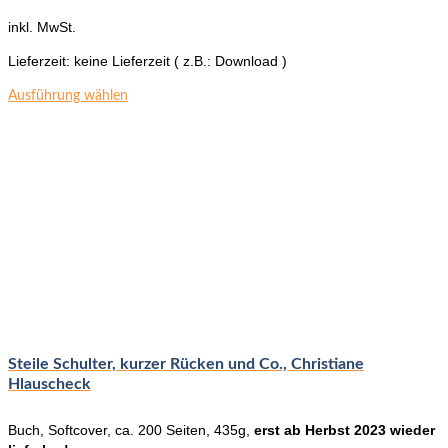
inkl. MwSt.
Lieferzeit:
keine Lieferzeit ( z.B.: Download )
Dieses
Ausführung wählen
Produkt
weist
mehrere
Varianten
auf.
Die
Optionen
können
auf
der
Produktseite
gewählt
werden
Steile Schulter, kurzer Rücken und Co., Christiane
Hlauscheck
Buch, Softcover, ca. 200 Seiten, 435g,
erst ab Herbst 2023 wieder