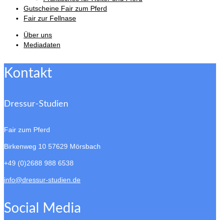
Gutscheine Fair zum Pferd
Fair zur Fellnase
Über uns
Mediadaten
Kontakt
Dressur-Studien
Fair zum Pferd
Birkenweg 10
57629 Mörsbach
+49 (0)2688 988 6538
info@dressur-studien.de
Social Media