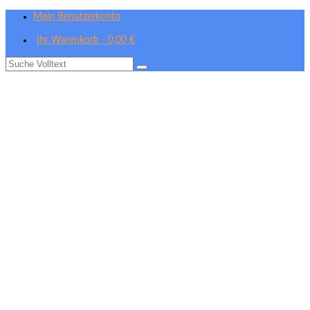
Mein Benutzerkonto
Ihr Warenkorb
-
0,00
€
Suche
nach: