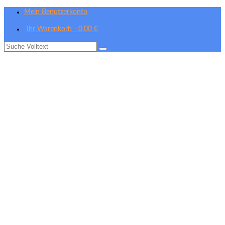
Mein Benutzerkonto
Ihr Warenkorb
-
0,00
€
Suche
nach: