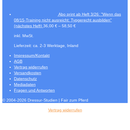
Abo print ab Heft 3/26: "Wenn das
08/15-Training nicht ausreicht: Typgerecht ausbilden"
(nächstes Heft)
36,00
€
–
58,50
€
inkl. MwSt.
Lieferzeit:
ca. 2-3 Werktage, Inland
Impressum/Kontakt
AGB
Vertrag widerrufen
Versandkosten
Datenschutz
Mediadaten
Fragen und Antworten
© 2004-2026 Dressur-Studien | Fair zum Pferd
Vertrag widerrufen