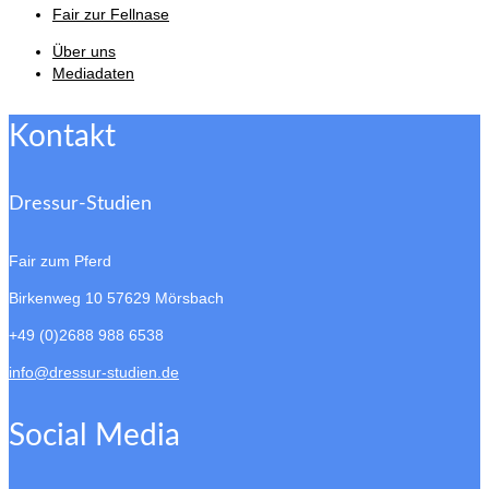
Fair zur Fellnase
Über uns
Mediadaten
Kontakt
Dressur-Studien
Fair zum Pferd
Birkenweg 10
57629 Mörsbach
+49 (0)2688 988 6538
info@dressur-studien.de
Social Media