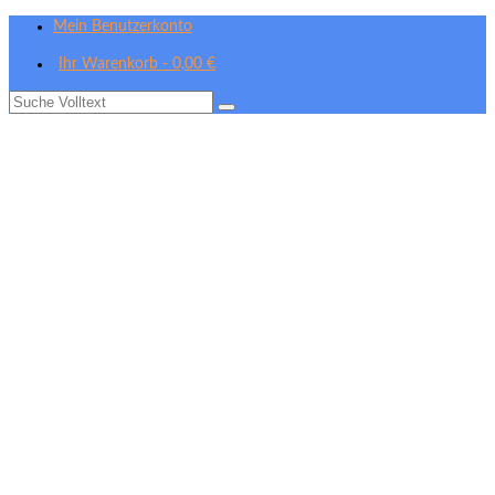
Mein Benutzerkonto
Ihr Warenkorb
-
0,00
€
Suche
nach: