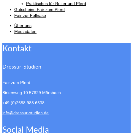
Praktisches für Reiter und Pferd
Gutscheine Fair zum Pferd
Fair zur Fellnase
Über uns
Mediadaten
Kontakt
Dressur-Studien
Fair zum Pferd
Birkenweg 10
57629 Mörsbach
+49 (0)2688 988 6538
info@dressur-studien.de
Social Media