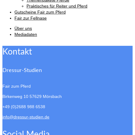
Themenpakete Pferde
Praktisches für Reiter und Pferd
Gutscheine Fair zum Pferd
Fair zur Fellnase
Über uns
Mediadaten
Kontakt
Dressur-Studien
Fair zum Pferd
Birkenweg 10
57629 Mörsbach
+49 (0)2688 988 6538
info@dressur-studien.de
Social Media