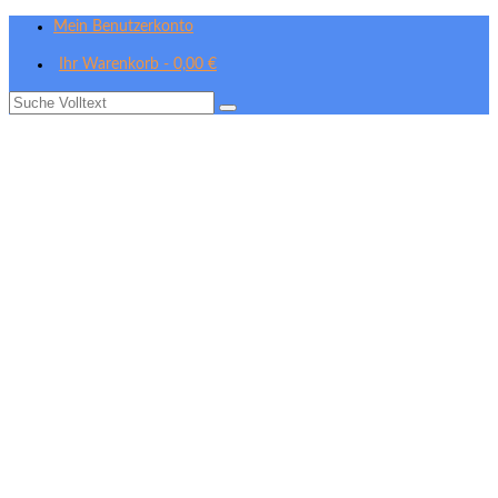
Mein Benutzerkonto
Ihr Warenkorb
-
0,00
€
Suche
nach: