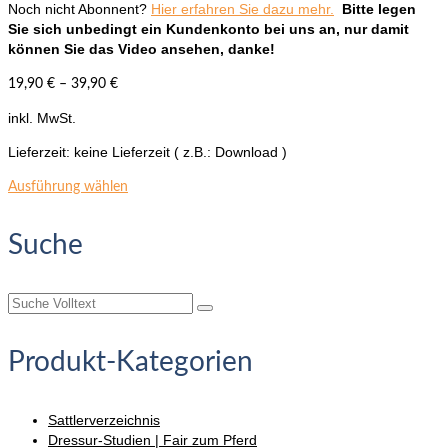
Noch nicht Abonnent?
Hier erfahren Sie dazu mehr.
Bitte legen
Sie sich unbedingt ein Kundenkonto bei uns an, nur damit
können Sie das Video ansehen, danke!
19,90
€
–
39,90
€
inkl. MwSt.
Lieferzeit:
keine Lieferzeit ( z.B.: Download )
Dieses
Ausführung wählen
Produkt
weist
Suche
mehrere
Varianten
auf.
Suche
Die
nach:
Optionen
können
Produkt-Kategorien
auf
der
Produktseite
Sattlerverzeichnis
gewählt
Dressur-Studien | Fair zum Pferd
werden