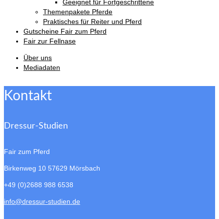
Geeignet für Fortgeschrittene
Themenpakete Pferde
Praktisches für Reiter und Pferd
Gutscheine Fair zum Pferd
Fair zur Fellnase
Über uns
Mediadaten
Kontakt
Dressur-Studien
Fair zum Pferd
Birkenweg 10
57629 Mörsbach
+49 (0)2688 988 6538
info@dressur-studien.de