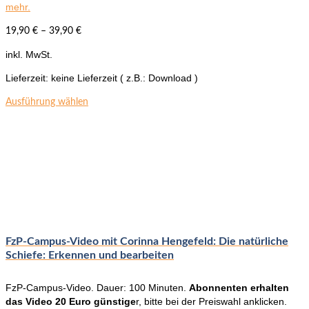
mehr.
19,90
€
–
39,90
€
inkl. MwSt.
Lieferzeit:
keine Lieferzeit ( z.B.: Download )
Dieses
Ausführung wählen
Produkt
weist
mehrere
Varianten
auf.
Die
Optionen
können
auf
der
FzP-Campus-Video mit Corinna Hengefeld: Die natürliche
Produktseite
Schiefe: Erkennen und bearbeiten
gewählt
werden
FzP-Campus-Video. Dauer: 100 Minuten.
Abonnenten erhalten
das Video 20 Euro günstige
r, bitte bei der Preiswahl anklicken.