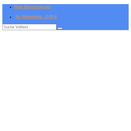
Mein Benutzerkonto
Ihr Warenkorb
-
0,00
€
Suche
nach: