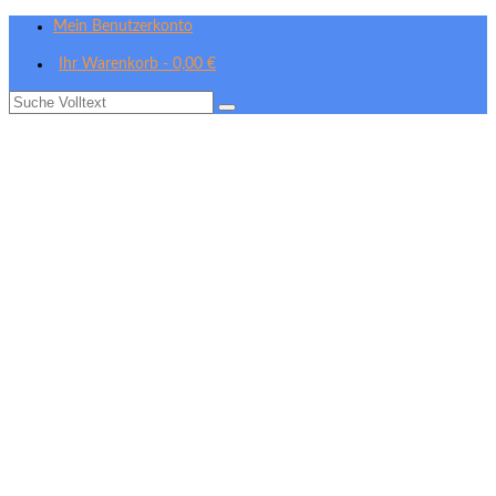
Mein Benutzerkonto
Ihr Warenkorb
-
0,00
€
Suche
nach: