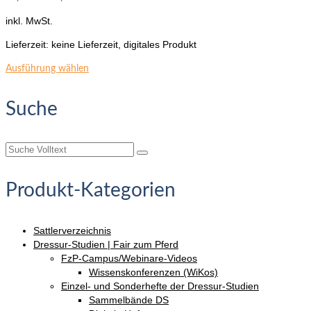
inkl. MwSt.
Lieferzeit:
keine Lieferzeit, digitales Produkt
Dieses
Ausführung wählen
Produkt
weist
Suche
mehrere
Varianten
auf.
Suche
Die
nach:
Optionen
können
Produkt-Kategorien
auf
der
Produktseite
Sattlerverzeichnis
gewählt
Dressur-Studien | Fair zum Pferd
werden
FzP-Campus/Webinare-Videos
Wissenskonferenzen (WiKos)
Einzel- und Sonderhefte der Dressur-Studien
Sammelbände DS