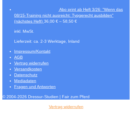
Abo print ab Heft 3/26: "Wenn das
08/15-Training nicht ausreicht: Typgerecht ausbilden"
(nächstes Heft)
36,00
€
–
58,50
€
inkl. MwSt.
Lieferzeit:
ca. 2-3 Werktage, Inland
Impressum/Kontakt
AGB
Vertrag widerrufen
Versandkosten
Datenschutz
Mediadaten
Fragen und Antworten
© 2004-2026 Dressur-Studien | Fair zum Pferd
Vertrag widerrufen