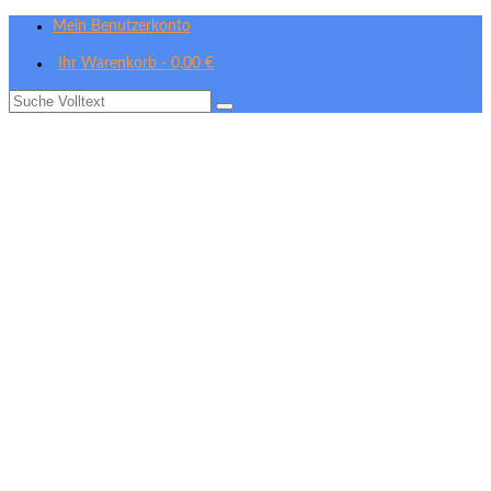
Mein Benutzerkonto
Ihr Warenkorb
-
0,00
€
Suche
nach: