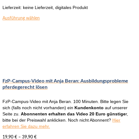
Lieferzeit:
keine Lieferzeit, digitales Produkt
Dieses
Ausführung wählen
Produkt
weist
mehrere
Varianten
auf.
Die
Optionen
können
auf
der
FzP-Campus-Video mit Anja Beran: Ausbildungsprobleme
Produktseite
pferdegerecht lösen
gewählt
werden
FzP-Campus-Video mit Anja Beran. 100 Minuten. Bitte legen Sie
sich (falls noch nicht vorhanden) ein
Kundenkonto
auf unserer
Seite zu.
Abonnenten erhalten das Video 20 Euro günstige
r,
bitte bei der Preiswahl anklicken. Noch nicht Abonnent?
Hier
erfahren Sie dazu mehr.
19,90
€
–
39,90
€