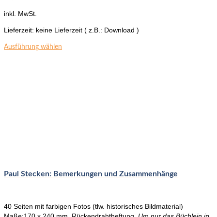
inkl. MwSt.
Lieferzeit:
keine Lieferzeit ( z.B.: Download )
Dieses
Ausführung wählen
Produkt
weist
mehrere
Varianten
auf.
Die
Optionen
können
auf
der
Produktseite
gewählt
werden
Paul Stecken: Bemerkungen und Zusammenhänge
40 Seiten mit farbigen Fotos (tlw. historisches Bildmaterial)
Maße:170 x 240 mm, Rückendrahtheftung.
Um nur das Büchlein in