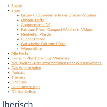
Suche
Shop
Einzel- und Sonderhefte der Dressur-Studien
Digitale Hefte
Abonnements DS
Fair zum Pferd: Campus! Webinare+Videos
Neuheiten Pferde
Bücher Pferde
Gutscheine Fair zum Pferd
Wunschliste
Alle Hefte
Fair zum Pferd: Campus! Webinare
Neuigkeiten
Kurze Informationen über Wissenswertes.
Das Auge schulen
Podcast
Themen
Über uns
Über unsere App
Die Sattlerliste
Iberisch