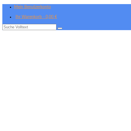
Mein Benutzerkonto
Ihr Warenkorb
-
0,00
€
Suche
nach: