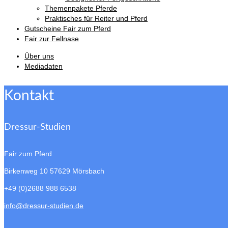
Themenpakete Pferde
Praktisches für Reiter und Pferd
Gutscheine Fair zum Pferd
Fair zur Fellnase
Über uns
Mediadaten
Kontakt
Dressur-Studien
Fair zum Pferd
Birkenweg 10
57629 Mörsbach
+49 (0)2688 988 6538
info@dressur-studien.de