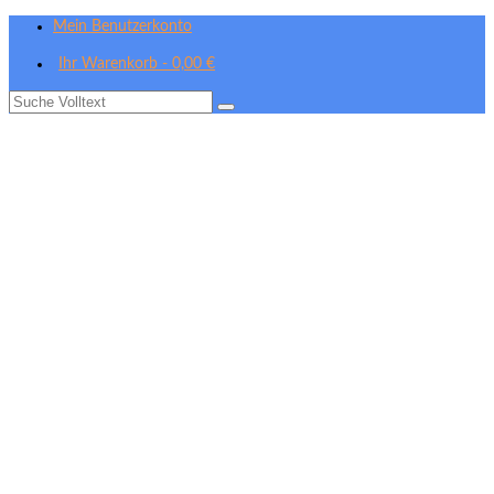
Mein Benutzerkonto
Ihr Warenkorb
-
0,00
€
Suche
nach: