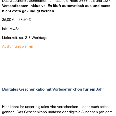
Das Geschenk-Abonnement umfasst die Hefte 2+3+4/26 und 1/27.
Versandkosten inklusive. Es läuft automatisch aus und muss
nicht extra gekündigt werden.
36,00
€
–
58,50
€
inkl. MwSt.
Lieferzeit:
ca. 2-3 Werktage
Dieses
Ausführung wählen
Produkt
weist
mehrere
Varianten
auf.
Die
Optionen
können
Digitales Geschenkabo mit Vorlesefunktion für ein Jahr
auf
der
Produktseite
Hier könnt ihr unser digitales Abo verschenken – oder euch selbst
gewählt
gönnen. Das Geschenkabo umfasst vier digitale Ausgaben (ab dem
werden