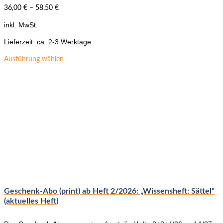
36,00
€
–
58,50
€
inkl. MwSt.
Lieferzeit:
ca. 2-3 Werktage
Dieses
Ausführung wählen
Produkt
weist
mehrere
Varianten
auf.
Die
Optionen
können
auf
der
Produktseite
gewählt
werden
Geschenk-Abo (print) ab Heft 2/2026: „Wissensheft: Sättel“
(aktuelles Heft)