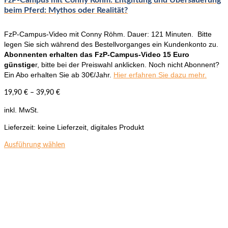
FzP-Campus mit Conny Röhm: Entgiftung und Übersäuerung
beim Pferd: Mythos oder Realität?
FzP-Campus-Video mit Conny Röhm. Dauer: 121 Minuten. Bitte
legen Sie sich während des Bestellvorganges ein Kundenkonto zu.
Abonnenten erhalten das FzP-Campus-Video 15 Euro
günstige
r, bitte bei der Preiswahl anklicken. Noch nicht Abonnent?
Ein Abo erhalten Sie ab 30€/Jahr.
Hier erfahren Sie dazu mehr.
19,90
€
–
39,90
€
inkl. MwSt.
Lieferzeit:
keine Lieferzeit, digitales Produkt
Dieses
Ausführung wählen
Produkt
weist
mehrere
Varianten
auf.
Die
Optionen
können