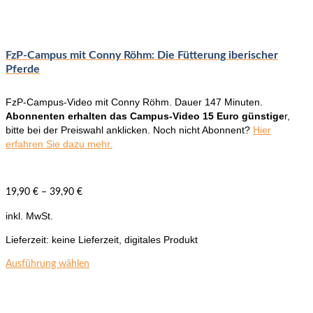
FzP-Campus mit Conny Röhm: Die Fütterung iberischer
Pferde
FzP-Campus-Video mit Conny Röhm. Dauer 147 Minuten.
Abonnenten erhalten das Campus-Video 15 Euro günstige
r,
bitte bei der Preiswahl anklicken. Noch nicht Abonnent?
Hier
erfahren Sie dazu mehr.
19,90
€
–
39,90
€
inkl. MwSt.
Lieferzeit:
keine Lieferzeit, digitales Produkt
Dieses
Ausführung wählen
Produkt
weist
mehrere