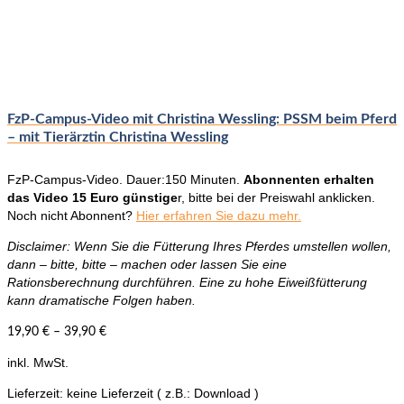
Varianten
auf.
Die
Optionen
können
auf
der
FzP-Campus-Video mit Christina Wessling: PSSM beim Pferd
Produktseite
– mit Tierärztin Christina Wessling
gewählt
werden
FzP-Campus-Video. Dauer:150 Minuten.
Abonnenten erhalten
das Video 15 Euro günstige
r, bitte bei der Preiswahl anklicken.
Noch nicht Abonnent?
Hier erfahren Sie dazu mehr.
Disclaimer: Wenn Sie die Fütterung Ihres Pferdes umstellen wollen,
dann – bitte, bitte – machen oder lassen Sie eine
Rationsberechnung durchführen. Eine zu hohe Eiweißfütterung
kann dramatische Folgen haben.
19,90
€
–
39,90
€
inkl. MwSt.
Lieferzeit:
keine Lieferzeit ( z.B.: Download )