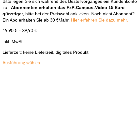
Bitte legen Sie sich während des Bestellvorganges ein Kundenkonto
zu.
Abonnenten erhalten das FzP-Campus-Video 15 Euro
günstige
r, bitte bei der Preiswahl anklicken. Noch nicht Abonnent?
Ein Abo erhalten Sie ab 30 €/Jahr.
Hier erfahren Sie dazu mehr.
19,90
€
–
39,90
€
inkl. MwSt.
Lieferzeit:
keine Lieferzeit, digitales Produkt
Dieses
Ausführung wählen
Produkt
weist
mehrere
Varianten
auf.
Die
Optionen
können
auf
der
Produktseite
gewählt