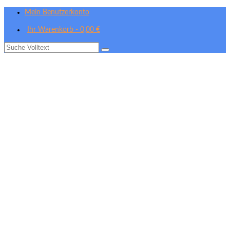
Mein Benutzerkonto
Ihr Warenkorb
-
0,00
€
Suche
nach: