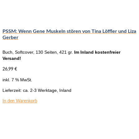
auf
der
Produktseite
gewählt
werden
PSSM: Wenn Gene Muskeln stören von Tina Löffler und Liza
Gerber
Buch, Softcover, 130 Seiten, 421 gr.
Im Inland kostenfreier
Versand!
26,99
€
inkl. 7 % MwSt.
Lieferzeit:
ca. 2-3 Werktage, Inland
In den Warenkorb