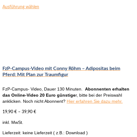
Dieses
Ausführung wählen
Produkt
weist
mehrere
Varianten
auf.
Die
Optionen
können
auf
der
FzP-Campus-Video mit Conny Röhm – Adipositas beim
Produktseite
Pferd: Mit Plan zur Traumfigur
gewählt
werden
FzP-Campus- Video, Dauer 130 Minuten.
Abonnenten erhalten
das Online-Video 20 Euro günstige
r, bitte bei der Preiswahl
anklicken. Noch nicht Abonnent?
Hier erfahren Sie dazu mehr.
19,90
€
–
39,90
€
inkl. MwSt.
Lieferzeit:
keine Lieferzeit ( z.B.: Download )