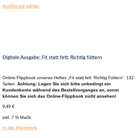
Dieses
Ausführung wählen
Produkt
weist
mehrere
Varianten
auf.
Die
Optionen
können
Digitale Ausgabe: Fit statt fett: Richtig füttern
auf
der
Produktseite
Online-Flippbook unseres Heftes „Fit statt fett: Richtig Füttern“. 132
gewählt
Seiten.
Achtung: Legen Sie sich bitte unbedingt ein
werden
Kundenkonto während des Bestellvorganges an, sonst
können Sie sich das Online-Flippbook nicht ansehen!
9,49
€
inkl. 7 % MwSt.
In den Warenkorb