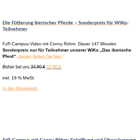
Die Fütterung iberischer Pferde – Sonderpreis für WiKo-
Teilnehmer
FzP-Campus-Video mit Conny Röhm. Dauer 147 Minuten.
Sonderpreis nur für Teilnehmer unserer WiKo „Das iberische
Pferd“
,
diesen finden Sie hier.
Ursprünglicher
Aktueller
Bisher bei uns
34,90
€
19,90
€
Preis
Preis
inkl. 19 % MwSt.
war:
ist:
34,90 €
19,90 €.
In den Warenkorb