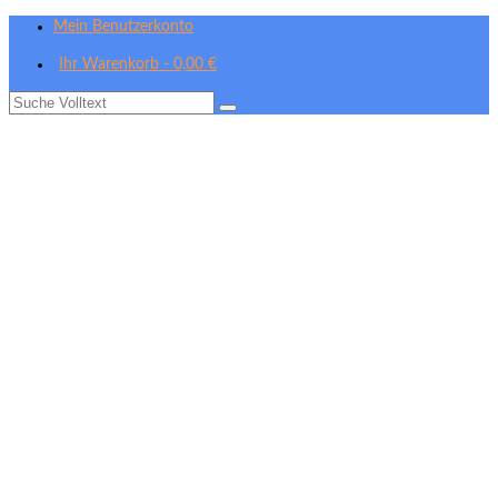
Mein Benutzerkonto
Ihr Warenkorb
-
0,00
€
Suche
nach: