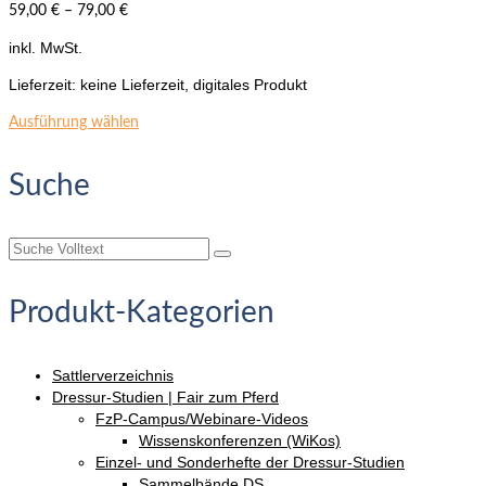
59,00
€
–
79,00
€
inkl. MwSt.
Lieferzeit:
keine Lieferzeit, digitales Produkt
Dieses
Ausführung wählen
Produkt
weist
Suche
mehrere
Varianten
auf.
Suche
Die
nach:
Optionen
können
Produkt-Kategorien
auf
der
Produktseite
Sattlerverzeichnis
gewählt
Dressur-Studien | Fair zum Pferd
werden
FzP-Campus/Webinare-Videos
Wissenskonferenzen (WiKos)
Einzel- und Sonderhefte der Dressur-Studien
Sammelbände DS