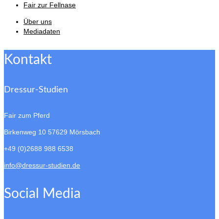
Fair zur Fellnase
Über uns
Mediadaten
Kontakt
Dressur-Studien
Fair zum Pferd
Birkenweg 10
57629 Mörsbach
+49 (0)2688 988 6538
info@dressur-studien.de
Social Media