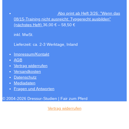
Abo print ab Heft 3/26: "Wenn das
08/15-Training nicht ausreicht: Typgerecht ausbilden"
(nächstes Heft)
36,00
€
–
58,50
€
inkl. MwSt.
Lieferzeit:
ca. 2-3 Werktage, Inland
Impressum/Kontakt
AGB
Vertrag widerrufen
Versandkosten
Datenschutz
Mediadaten
Fragen und Antworten
© 2004-2026 Dressur-Studien | Fair zum Pferd
Vertrag widerrufen