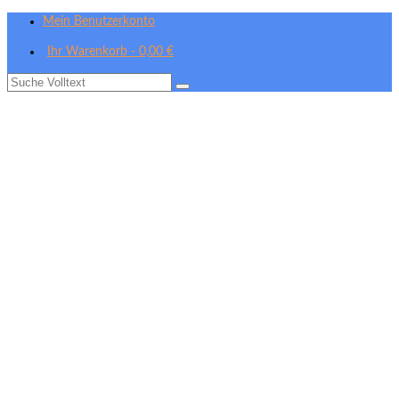
Mein Benutzerkonto
Ihr Warenkorb
-
0,00
€
Suche
nach: