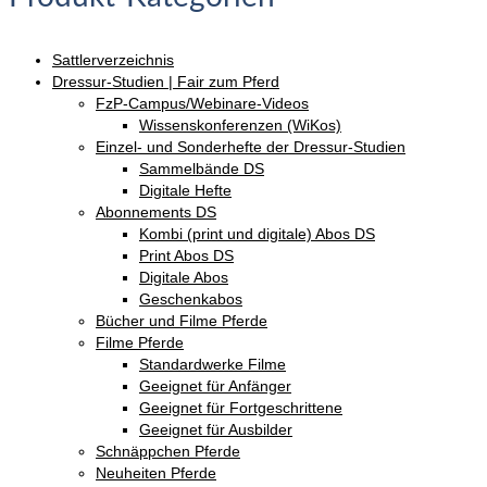
der
Produktseite
Sattlerverzeichnis
gewählt
Dressur-Studien | Fair zum Pferd
werden
FzP-Campus/Webinare-Videos
Wissenskonferenzen (WiKos)
Einzel- und Sonderhefte der Dressur-Studien
Sammelbände DS
Digitale Hefte
Abonnements DS
Kombi (print und digitale) Abos DS
Print Abos DS
Digitale Abos
Geschenkabos
Bücher und Filme Pferde
Filme Pferde
Standardwerke Filme
Geeignet für Anfänger
Geeignet für Fortgeschrittene
Geeignet für Ausbilder
Schnäppchen Pferde
Neuheiten Pferde