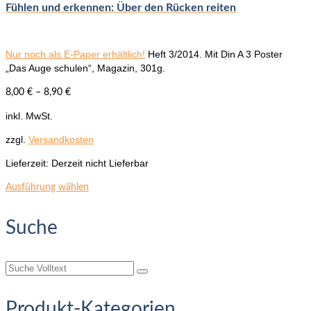
Fühlen und erkennen: Über den Rücken reiten
Nur noch als E-Paper erhältlich!
Heft 3/2014.
Mit Din A 3 Poster
„Das Auge schulen“, Magazin, 301g.
8,00
€
–
8,90
€
inkl. MwSt.
zzgl.
Versandkosten
Lieferzeit:
Derzeit nicht Lieferbar
Dieses
Ausführung wählen
Produkt
weist
Suche
mehrere
Varianten
auf.
Suche
Die
nach:
Optionen
können
Produkt-Kategorien
auf