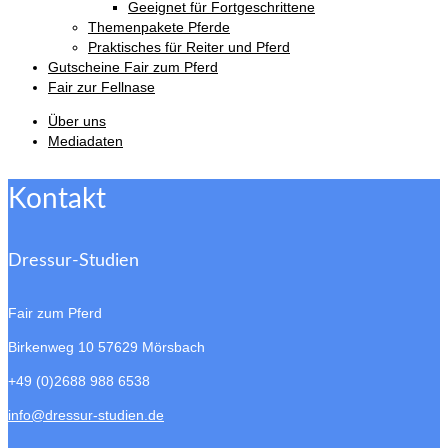
Geeignet für Fortgeschrittene
Themenpakete Pferde
Praktisches für Reiter und Pferd
Gutscheine Fair zum Pferd
Fair zur Fellnase
Über uns
Mediadaten
Kontakt
Dressur-Studien
Fair zum Pferd
Birkenweg 10
57629 Mörsbach
+49 (0)2688 988 6538
info@dressur-studien.de