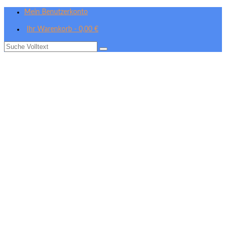
Mein Benutzerkonto
Ihr Warenkorb
-
0,00
€
Suche
nach: