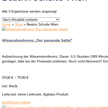
Nach
Alle 3 Ergebnisse werden angezeigt
Aktualität
sortiert
Home
»
Shop
»
Beatrix Schulte Wien
Wissenskonferenz „Der passende Sattel“
Aufzeichnung der Wissenskonferenz, Dauer: 6,5 Stunden (389 Minuten
günstiger, bitte bei der Preiswahl anklicken. Noch nicht Abonnent? Ei
59,00
€
–
79,00
€
inkl. MwSt.
Lieferzeit:
keine Lieferzeit, digitales Produkt
Dieses
Ausführung wählen
Produkt