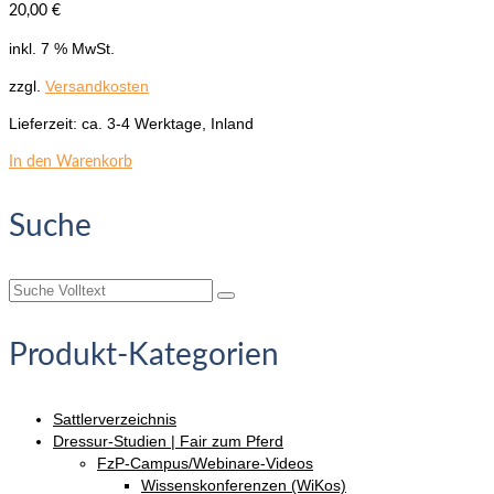
20,00
€
der
Produktseite
inkl. 7 % MwSt.
gewählt
zzgl.
Versandkosten
werden
Lieferzeit:
ca. 3-4 Werktage, Inland
In den Warenkorb
Suche
Suche
nach:
Produkt-Kategorien
Sattlerverzeichnis
Dressur-Studien | Fair zum Pferd
FzP-Campus/Webinare-Videos
Wissenskonferenzen (WiKos)