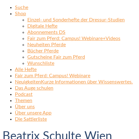
Suche
Shop
Einzel- und Sonderhefte der Dressur-Studien
Digitale Hefte
Abonnements DS
Fair zum Pferd: Campus! Webinare+Videos
Neuheiten Pferde
Bücher Pferde
Gutscheine Fair zum Pferd
Wunschliste
Alle Hefte
Fair zum Pferd: Campus! Webinare
Neuigkeiten
Kurze Informationen über Wissenswertes.
Das Auge schulen
Podcast
Themen
Über uns
Über unsere App
Die Sattlerliste
Beatrix Schulte Wien