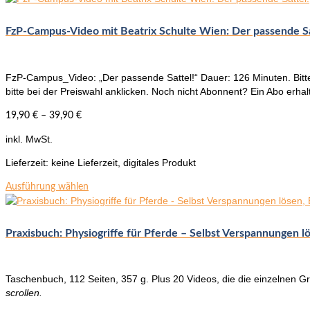
weist
mehrere
FzP-Campus-Video mit Beatrix Schulte Wien: Der passende Sa
Varianten
auf.
Die
FzP-Campus_Video: „Der passende Sattel!“ Dauer: 126 Minuten. Bitt
Optionen
bitte bei der Preiswahl anklicken. Noch nicht Abonnent? Ein Abo erhal
können
auf
19,90
€
–
39,90
€
der
Produktseite
inkl. MwSt.
gewählt
Lieferzeit:
keine Lieferzeit, digitales Produkt
werden
Dieses
Ausführung wählen
Produkt
weist
mehrere
Praxisbuch: Physiogriffe für Pferde – Selbst Verspannungen l
Varianten
auf.
Die
Taschenbuch, 112 Seiten, 357 g. Plus 20 Videos, die die einzelnen Gr
Optionen
scrollen.
können
auf