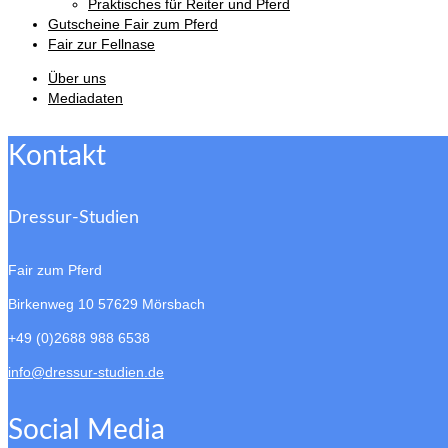
Praktisches für Reiter und Pferd
Gutscheine Fair zum Pferd
Fair zur Fellnase
Über uns
Mediadaten
Kontakt
Dressur-Studien
Fair zum Pferd
Birkenweg 10
57629 Mörsbach
+49 (0)2688 988 6538
info@dressur-studien.de
Social Media