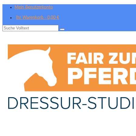
Mein Benutzerkonto
Ihr Warenkorb
-
0,00
€
Suche
nach: