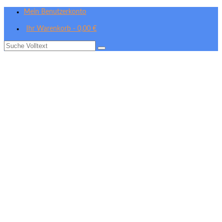
Mein Benutzerkonto
Ihr Warenkorb
-
0,00
€
Suche
nach: