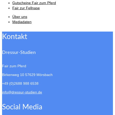
Gutscheine Fair zum Pferd
Fair zur Fellnase
Über uns
Mediadaten
Kontakt
Dressur-Studien
Fair zum Pferd
Birkenweg 10
57629 Mörsbach
+49 (0)2688 988 6538
info@dressur-studien.de
Social Media