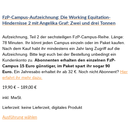
Die
Optionen
können
FzP-Campus-Aufzeichnung: Die Working Equitation-
auf
Hindernisse 2 mit Angelika Graf: Zwei und drei Tonnen
der
Produktseite
Aufzeichnung, Teil 2 der sechsteiligen FzP-Campus-Reihe. Länge:
gewählt
78 Minuten. Ihr könnt jeden Campus einzeln oder im Paket kaufen.
werden
Nach dem Kauf habt ihr mindestens ein Jahr lang Zugriff auf die
Aufzeichnung. Bitte legt euch bei der Bestellung unbedingt ein
Kundenkonto zu.
Abonnenten erhalten den einzelnen FzP-
Campus 15 Euro günstiger, im Paket spart ihr sogar 90
Euro.
Ein Jahresabo erhaltet ihr ab 32 €. Noch nicht Abonnent?
Hier
erfahrt ihr mehr dazu.
19,90
€
–
189,00
€
inkl. MwSt.
Lieferzeit:
keine Lieferzeit, digitales Produkt
Dieses
Ausführung wählen
Produkt
weist