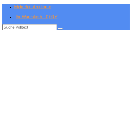
Mein Benutzerkonto
Ihr Warenkorb
-
0,00
€
Suche
nach: