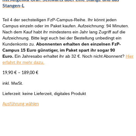
der
Stangen-L
Produktseite
gewählt
Teil 4 der sechsteiligen FzP-Campus-Reihe. Ihr könnt jeden
werden
Campus einzeln oder im Paket kaufen. Aufzeichnung: 94 Minuten.
Nach dem Kauf habt ihr mindestens ein Jahr lang Zugriff auf die
Aufzeichnung. Bitte legt euch bei der Bestellung unbedingt ein
Kundenkonto zu.
Abonnenten erhalten den einzelnen FzP-
Campus 15 Euro günstiger, im Paket spart ihr sogar 90
Euro.
Ein Jahresabo erhaltet ihr ab 32 €. Noch nicht Abonnent?
Hier
erfahrt ihr mehr dazu.
19,90
€
–
189,00
€
inkl. MwSt.
Lieferzeit:
keine Lieferzeit, digitales Produkt
Dieses
Ausführung wählen
Produkt
weist
mehrere
Varianten
auf.