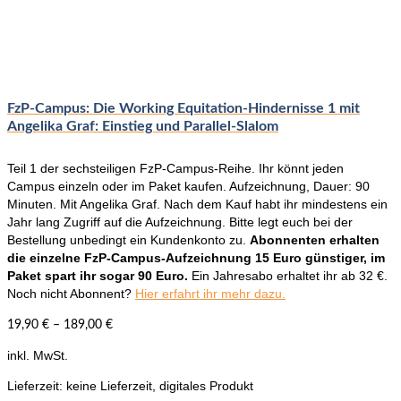
mehrere
Varianten
auf.
Die
Optionen
können
FzP-Campus: Die Working Equitation-Hindernisse 1 mit
auf
Angelika Graf: Einstieg und Parallel-Slalom
der
Produktseite
Teil 1 der sechsteiligen FzP-Campus-Reihe. Ihr könnt jeden
gewählt
Campus einzeln oder im Paket kaufen. Aufzeichnung, Dauer: 90
werden
Minuten. Mit Angelika Graf. Nach dem Kauf habt ihr mindestens ein
Jahr lang Zugriff auf die Aufzeichnung. Bitte legt euch bei der
Bestellung unbedingt ein Kundenkonto zu.
Abonnenten erhalten
die einzelne FzP-Campus-Aufzeichnung 15 Euro günstiger, im
Paket spart ihr sogar 90 Euro.
Ein Jahresabo erhaltet ihr ab 32 €.
Noch nicht Abonnent?
Hier erfahrt ihr mehr dazu.
19,90
€
–
189,00
€
inkl. MwSt.
Lieferzeit:
keine Lieferzeit, digitales Produkt