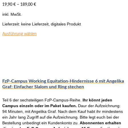
19,90
€
–
189,00
€
inkl. MwSt.
Lieferzeit:
keine Lieferzeit, digitales Produkt
Dieses
Ausführung wählen
Produkt
weist
mehrere
Varianten
auf.
Die
Optionen
können
FzP-Campus Working Equitation-Hindernisse 6 mit Angelika
auf
Graf: Einfacher Slalom und Ring stechen
der
Produktseite
Teil 6 der sechsteiligen FzP-Campus-Reihe.
Ihr könnt jeden
gewählt
Campus einzeln oder im Paket kaufen.
Daur der Aufzeichnung:
werden
94 Minuten, mit Angelika Graf. Nach dem Kauf habt ihr mindestens
ein Jahr lang Zugriff auf die Aufzeichnung. Bitte legt euch bei der
Bestellung unbedingt ein Kundenkonto zu.
Abonnenten erhalten