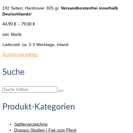
192 Seiten, Hardcover, 825 gr.
Versandkostenfrei innerhalb
Deutschlands
!
44,90
€
–
79,00
€
inkl. MwSt.
Lieferzeit:
ca. 2-3 Werktage, Inland
Dieses
Ausführung wählen
Produkt
weist
Suche
mehrere
Varianten
auf.
Suche
Die
nach:
Optionen
können
Produkt-Kategorien
auf
der
Produktseite
Sattlerverzeichnis
gewählt
Dressur-Studien | Fair zum Pferd
werden