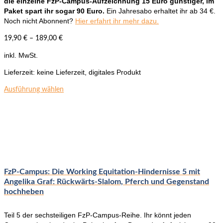
die einzelne FzP-Campus-Aufzeichnung 15 Euro günstiger, im
Paket spart ihr sogar 90 Euro.
Ein Jahresabo erhaltet ihr ab 34 €.
Noch nicht Abonnent?
Hier erfahrt ihr mehr dazu.
19,90
€
–
189,00
€
inkl. MwSt.
Lieferzeit:
keine Lieferzeit, digitales Produkt
Dieses
Ausführung wählen
Produkt
weist
mehrere
Varianten
auf.
Die
Optionen
können
FzP-Campus: Die Working Equitation-Hindernisse 5 mit
auf
Angelika Graf: Rückwärts-Slalom, Pferch und Gegenstand
der
hochheben
Produktseite
gewählt
Teil 5 der sechsteiligen FzP-Campus-Reihe. Ihr könnt jeden
werden