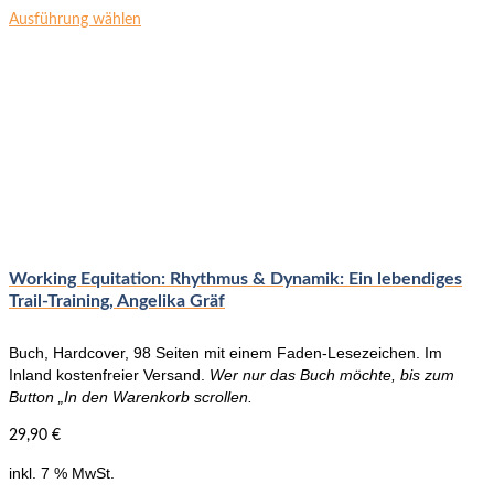
Dieses
Ausführung wählen
Produkt
weist
mehrere
Varianten
auf.
Die
Optionen
können
auf
der
Produktseite
Working Equitation: Rhythmus & Dynamik: Ein lebendiges
gewählt
Trail-Training, Angelika Gräf
werden
Buch, Hardcover, 98 Seiten mit einem Faden-Lesezeichen. Im
Inland kostenfreier Versand.
Wer nur das Buch möchte, bis zum
Button „In den Warenkorb scrollen.
29,90
€
inkl. 7 % MwSt.