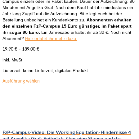
Campus einzeln oder im Paket kaufen. Dauer der Aufzeichnung: 90
Minuten mit Angelika Graf. Nach dem Kauf habt ihr mindestens ein
Jahr lang Zugriff auf die Aufzeichnung. Bitte legt euch bei der
Bestellung unbedingt ein Kundenkonto zu.
Abonnenten erhalten
den einzelnen FzP-Campus 15 Euro günstiger, im Paket spart
ihr sogar 90 Euro.
Ein Jahresabo erhaltet ihr ab 32 €. Noch nicht
Abonnent?
Hier erfahrt ihr mehr dazu.
19,90
€
–
189,00
€
inkl. MwSt.
Lieferzeit:
keine Lieferzeit, digitales Produkt
Dieses
Ausführung wählen
Produkt
weist
mehrere
Varianten
auf.
Die
Optionen
können
FzP-Campus-Video: Die Working Equitation-Hindernisse 4
auf
mit Angelika Graf: Seitwärts über eine Stange und das