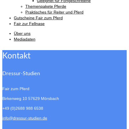
Geeignet für Fortgeschrittene
Themenpakete Pferde
Praktisches für Reiter und Pferd
Gutscheine Fair zum Pferd
Fair zur Fellnase
Über uns
Mediadaten
Kontakt
Dressur-Studien
Fair zum Pferd
Birkenweg 10
57629 Mörsbach
+49 (0)2688 988 6538
info@dressur-studien.de