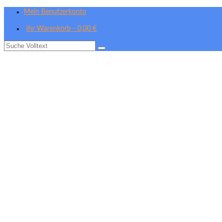
Mein Benutzerkonto
Ihr Warenkorb
-
0,00
€
Suche
nach: