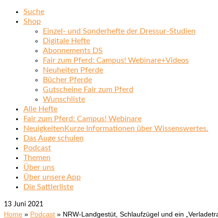
Suche
Shop
Einzel- und Sonderhefte der Dressur-Studien
Digitale Hefte
Abonnements DS
Fair zum Pferd: Campus! Webinare+Videos
Neuheiten Pferde
Bücher Pferde
Gutscheine Fair zum Pferd
Wunschliste
Alle Hefte
Fair zum Pferd: Campus! Webinare
Neuigkeiten
Kurze Informationen über Wissenswertes.
Das Auge schulen
Podcast
Themen
Über uns
Über unsere App
Die Sattlerliste
13
Juni 2021
Home
»
Podcast
»
NRW-Landgestüt, Schlaufzügel und ein „Verladetr