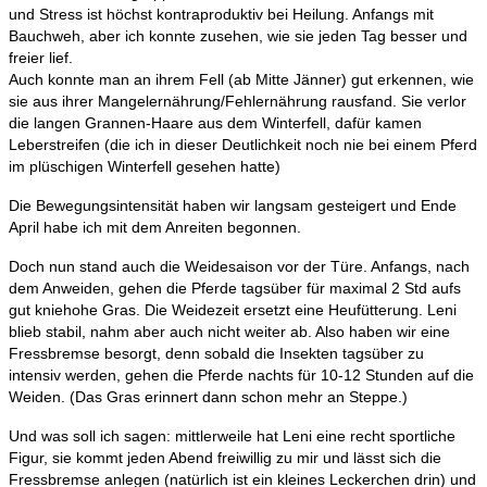
und Stress ist höchst kontraproduktiv bei Heilung. Anfangs mit
Bauchweh, aber ich konnte zusehen, wie sie jeden Tag besser und
freier lief.
Auch konnte man an ihrem Fell (ab Mitte Jänner) gut erkennen, wie
sie aus ihrer Mangelernährung/Fehlernährung rausfand. Sie verlor
die langen Grannen-Haare aus dem Winterfell, dafür kamen
Leberstreifen (die ich in dieser Deutlichkeit noch nie bei einem Pferd
im plüschigen Winterfell gesehen hatte)
Die Bewegungsintensität haben wir langsam gesteigert und Ende
April habe ich mit dem Anreiten begonnen.
Doch nun stand auch die Weidesaison vor der Türe. Anfangs, nach
dem Anweiden, gehen die Pferde tagsüber für maximal 2 Std aufs
gut kniehohe Gras. Die Weidezeit ersetzt eine Heufütterung. Leni
blieb stabil, nahm aber auch nicht weiter ab. Also haben wir eine
Fressbremse besorgt, denn sobald die Insekten tagsüber zu
intensiv werden, gehen die Pferde nachts für 10-12 Stunden auf die
Weiden. (Das Gras erinnert dann schon mehr an Steppe.)
Und was soll ich sagen: mittlerweile hat Leni eine recht sportliche
Figur, sie kommt jeden Abend freiwillig zu mir und lässt sich die
Fressbremse anlegen (natürlich ist ein kleines Leckerchen drin) und