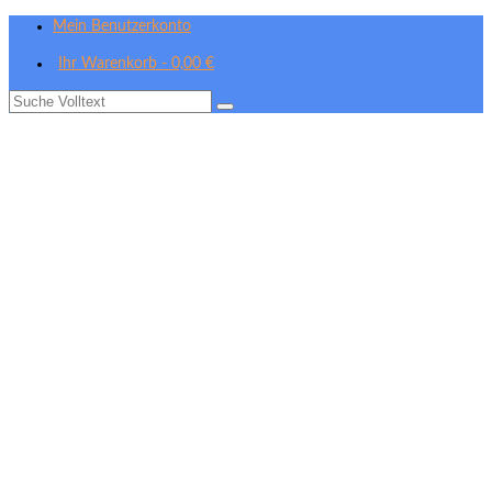
Mein Benutzerkonto
Ihr Warenkorb
-
0,00
€
Suche
nach: