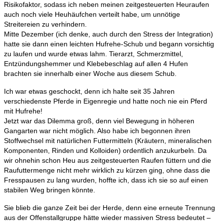
Risikofaktor, sodass ich neben meinen zeitgesteuerten Heuraufen
auch noch viele Heuhäufchen verteilt habe, um unnötige
Streitereien zu verhindern.
Mitte Dezember (ich denke, auch durch den Stress der Integration)
hatte sie dann einen leichten Hufrehe-Schub und begann vorsichtig
zu laufen und wurde etwas lahm. Tierarzt, Schmerzmittel,
Entzündungshemmer und Klebebeschlag auf allen 4 Hufen
brachten sie innerhalb einer Woche aus diesem Schub.
Ich war etwas geschockt, denn ich halte seit 35 Jahren
verschiedenste Pferde in Eigenregie und hatte noch nie ein Pferd
mit Hufrehe!
Jetzt war das Dilemma groß, denn viel Bewegung in höheren
Gangarten war nicht möglich. Also habe ich begonnen ihren
Stoffwechsel mit natürlichen Futtermitteln (Kräutern, mineralischen
Komponenten, Rinden und Kolloiden) ordentlich anzukurbeln. Da
wir ohnehin schon Heu aus zeitgesteuerten Raufen füttern und die
Raufuttermenge nicht mehr wirklich zu kürzen ging, ohne dass die
Fresspausen zu lang wurden, hoffte ich, dass ich sie so auf einen
stabilen Weg bringen könnte.
Sie blieb die ganze Zeit bei der Herde, denn eine erneute Trennung
aus der Offenstallgruppe hätte wieder massiven Stress bedeutet –