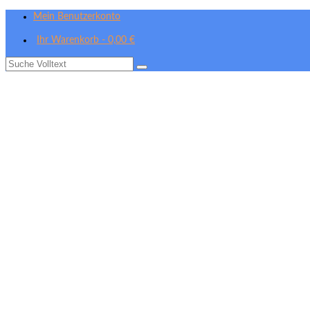
Mein Benutzerkonto
Ihr Warenkorb
-
0,00
€
Suche
nach: