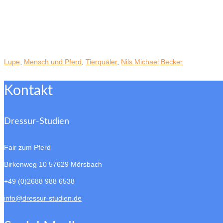
Lupe
,
Mensch und Pferd
,
Tierquäler
,
Nils Michael Becker
Kontakt
Dressur-Studien
Fair zum Pferd
Birkenweg 10
57629 Mörsbach
+49 (0)2688 988 6538
info@dressur-studien.de