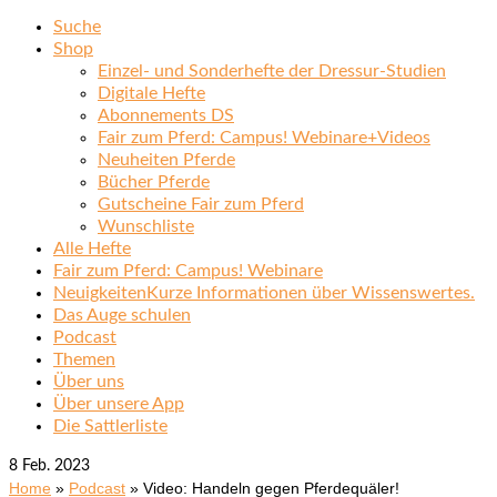
Suche
Shop
Einzel- und Sonderhefte der Dressur-Studien
Digitale Hefte
Abonnements DS
Fair zum Pferd: Campus! Webinare+Videos
Neuheiten Pferde
Bücher Pferde
Gutscheine Fair zum Pferd
Wunschliste
Alle Hefte
Fair zum Pferd: Campus! Webinare
Neuigkeiten
Kurze Informationen über Wissenswertes.
Das Auge schulen
Podcast
Themen
Über uns
Über unsere App
Die Sattlerliste
8
Feb. 2023
Home
»
Podcast
»
Video: Handeln gegen Pferdequäler!