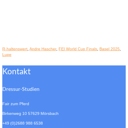
R-haltenswert
,
Andre Hascher
,
FEI World Cup Finals
,
Basel 2025
,
Lupe
Kontakt
Dressur-Studien
Fair zum Pferd
Birkenweg 10
57629 Mörsbach
+49 (0)2688 988 6538