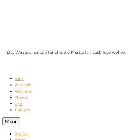
Das Wissensmagazin für alle, die Pferde fair ausbilden wollen.
Shop
Alle Hefte
Webinare
Themen
App
Über uns
Menü
Suche
Shop