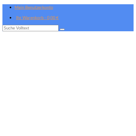
Mein Benutzerkonto
Ihr Warenkorb
-
0,00
€
Suche
nach: