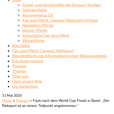
Einzel- und Sonderhefte der Dressur-Studien
Digitale Hefte
Abonnements DS
Fair zum Pferd: Campus! Webinare+Videos
Neuheiten Pferde
Bücher Pferde
Gutscheine Fair zum Pferd
Wunschliste
Alle Hefte
Fair zum Pferd: Campus! Webinare
Neuigkeiten
Kurze Informationen über Wissenswertes.
Das Auge schulen
Podcast
Themen
Über uns
Über unsere App
Die Sattlerliste
11
Mai 2025
Home
»
Podcast
»
Fazit nach dem World Cup Finals in Basel: „Der
Reitsport ist an einem Tiefpunkt angekommen.“