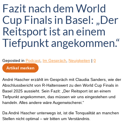
Fazit nach dem World
Cup Finals in Basel: „Der
Reitsport ist an einem
Tiefpunkt angekommen.“
Geposted in
Podcast
,
Im Gespräch
,
Neuigkeiten
|
0
Artikel merken
André
Hascher
erzählt
im
Gespräch
mit
Claudia
Sanders,
wie
der
Abschlussbericht
von
R-
Haltenswert
zu
den
World
Cup
Finals
in
Basel
2025
aussieht.
Sein
Fazit: „
Der
Reitsport
ist
an
einem
Tiefpunkt
angekommen,
das
müssen
wir
uns
eingestehen
und
handeln.
Alles
andere
wäre
Augenwischerei.“
Da
André
Hascher
unterwegs
ist,
ist
die
Tonqualität
an
manchen
Stellen
nicht
optimal –
wir
bitten
um
Verständnis.