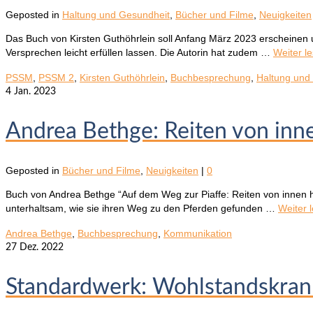
Geposted in
Haltung und Gesundheit
,
Bücher und Filme
,
Neuigkeiten
Das Buch von Kirsten Guthöhrlein soll Anfang März 2023 erscheinen 
Versprechen leicht erfüllen lassen. Die Autorin hat zudem …
Weiter l
PSSM
,
PSSM 2
,
Kirsten Guthöhrlein
,
Buchbesprechung
,
Haltung und
4
Jan. 2023
Andrea Bethge: Reiten von inn
Geposted in
Bücher und Filme
,
Neuigkeiten
|
0
Buch von Andrea Bethge “Auf dem Weg zur Piaffe: Reiten von innen he
unterhaltsam, wie sie ihren Weg zu den Pferden gefunden …
Weiter 
Andrea Bethge
,
Buchbesprechung
,
Kommunikation
27
Dez. 2022
Standardwerk: Wohlstandskrank