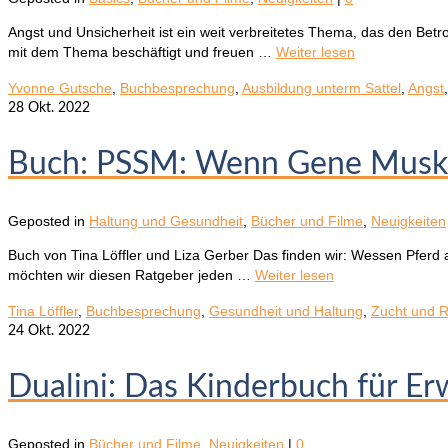
Angst und Unsicherheit ist ein weit verbreitetes Thema, das den Be
mit dem Thema beschäftigt und freuen …
Weiter lesen
Yvonne Gutsche
,
Buchbesprechung
,
Ausbildung unterm Sattel
,
Angst
28
Okt. 2022
Buch: PSSM: Wenn Gene Muske
Geposted in
Haltung und Gesundheit
,
Bücher und Filme
,
Neuigkeiten
Buch von Tina Löffler und Liza Gerber Das finden wir: Wessen Pferd a
möchten wir diesen Ratgeber jeden …
Weiter lesen
Tina Löffler
,
Buchbesprechung
,
Gesundheit und Haltung
,
Zucht und 
24
Okt. 2022
Dualini: Das Kinderbuch für E
Geposted in
Bücher und Filme
,
Neuigkeiten
|
0