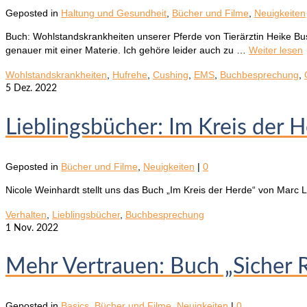
Geposted in
Haltung und Gesundheit
,
Bücher und Filme
,
Neuigkeiten
Buch: Wohlstandskrankheiten unserer Pferde von Tierärztin Heike Bus
genauer mit einer Materie. Ich gehöre leider auch zu …
Weiter lesen
Wohlstandskrankheiten
,
Hufrehe
,
Cushing
,
EMS
,
Buchbesprechung
,
5
Dez. 2022
Lieblingsbücher: Im Kreis der 
Geposted in
Bücher und Filme
,
Neuigkeiten
|
0
Nicole Weinhardt stellt uns das Buch „Im Kreis der Herde“ von Marc 
Verhalten
,
Lieblingsbücher
,
Buchbesprechung
1
Nov. 2022
Mehr Vertrauen: Buch „Sicher 
Geposted in
Basics
,
Bücher und Filme
,
Neuigkeiten
|
0