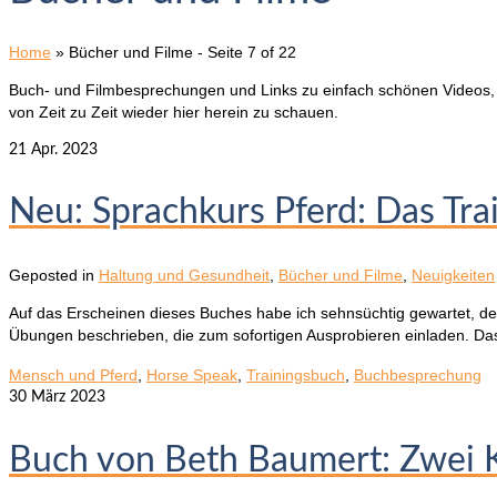
Home
»
Bücher und Filme
- Seite 7 of 22
Buch- und Filmbesprechungen und Links zu einfach schönen Videos, die 
von Zeit zu Zeit wieder hier herein zu schauen.
21
Apr. 2023
Neu: Sprachkurs Pferd: Das Tra
Geposted in
Haltung und Gesundheit
,
Bücher und Filme
,
Neuigkeiten
Auf das Erscheinen dieses Buches habe ich sehnsüchtig gewartet, de
Übungen beschrieben, die zum sofortigen Ausprobieren einladen. D
Mensch und Pferd
,
Horse Speak
,
Trainingsbuch
,
Buchbesprechung
30
März 2023
Buch von Beth Baumert: Zwei K