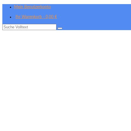
Mein Benutzerkonto
Ihr Warenkorb
-
0,00
€
Suche
nach: