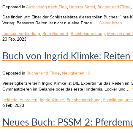
Geposted in
Ausbildung nach Plan
,
Unterm Sattel
,
Bücher und Filme
,
Das finden wir: Einer der Schlüsselsätze dieses tollen Buches: “Ihre 
Verlag: Besseres Reiten ist nicht nur eine Frage …
Weiter lesen
mentale Verbindung
,
Beth Baumert
,
Buchbesprechung
,
Mensch und P
20
Feb. 2023
Buch von Ingrid Klimke: Reiten
Geposted in
Bücher und Filme
,
Neuigkeiten
|
0
Vielseitigkeitsreiterin Ingrid Klimke ist DIE Expertin für das Reiten 
Gymnastizieren im Gelände oder das erste Hindernis. Locker und …
gelände
,
Ausreiten
,
Ingrid Klimke
,
Buchbesprechung
,
Ausbildung unte
6
Feb. 2023
Neues Buch: PSSM 2: Pferdem