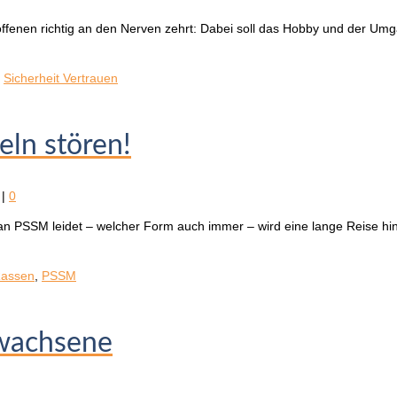
troffenen richtig an den Nerven zehrt: Dabei soll das Hobby und der 
,
Sicherheit Vertrauen
ln stören!
|
0
n PSSM leidet – welcher Form auch immer – wird eine lange Reise hinte
Rassen
,
PSSM
rwachsene