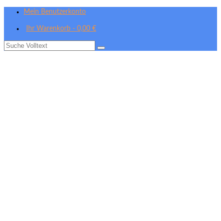
Mein Benutzerkonto
Ihr Warenkorb
-
0,00
€
Suche
nach: