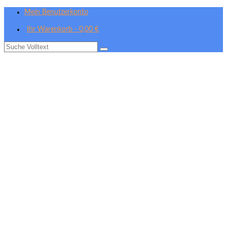
Mein Benutzerkonto
Ihr Warenkorb
-
0,00
€
Suche
nach: