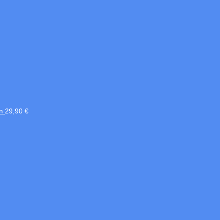
n
29,90
€