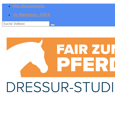
Mein Benutzerkonto
Ihr Warenkorb
-
0,00
€
Suche
nach: