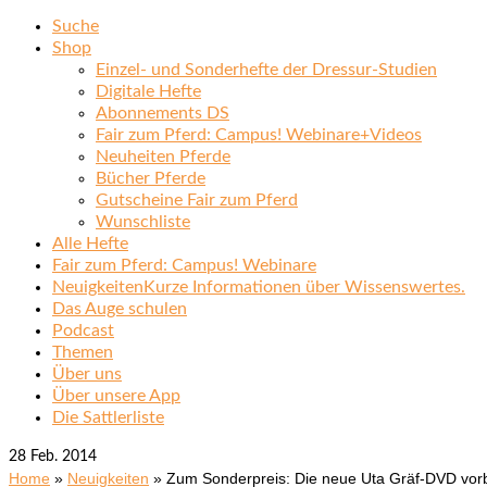
Suche
Shop
Einzel- und Sonderhefte der Dressur-Studien
Digitale Hefte
Abonnements DS
Fair zum Pferd: Campus! Webinare+Videos
Neuheiten Pferde
Bücher Pferde
Gutscheine Fair zum Pferd
Wunschliste
Alle Hefte
Fair zum Pferd: Campus! Webinare
Neuigkeiten
Kurze Informationen über Wissenswertes.
Das Auge schulen
Podcast
Themen
Über uns
Über unsere App
Die Sattlerliste
28
Feb. 2014
Home
»
Neuigkeiten
»
Zum Sonderpreis: Die neue Uta Gräf-DVD vorb