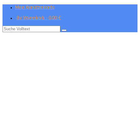
Mein Benutzerkonto
Ihr Warenkorb
-
0,00
€
Suche
nach: