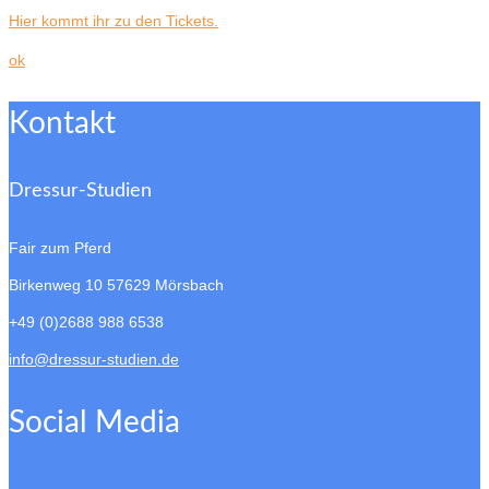
Hier kommt ihr zu den Tickets.
ok
Kontakt
Dressur-Studien
Fair zum Pferd
Birkenweg 10
57629 Mörsbach
+49 (0)2688 988 6538
info@dressur-studien.de
Social Media