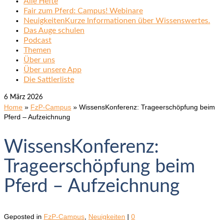
Alle Hefte
Fair zum Pferd: Campus! Webinare
Neuigkeiten
Kurze Informationen über Wissenswertes.
Das Auge schulen
Podcast
Themen
Über uns
Über unsere App
Die Sattlerliste
6
März 2026
Home
»
FzP-Campus
»
WissensKonferenz: Trageerschöpfung beim
Pferd – Aufzeichnung
WissensKonferenz:
Trageerschöpfung beim
Pferd – Aufzeichnung
Geposted in
FzP-Campus
,
Neuigkeiten
|
0