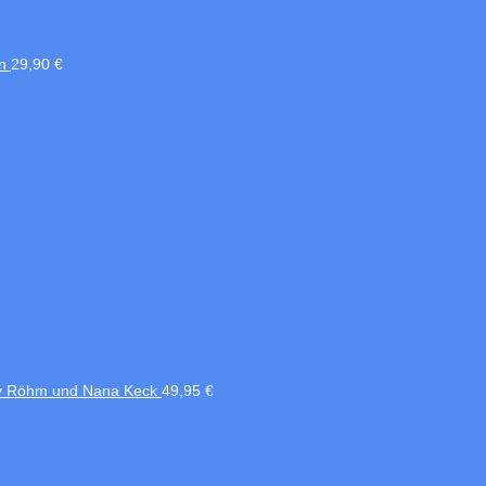
n
29,90
€
nny Röhm und Nana Keck
49,95
€