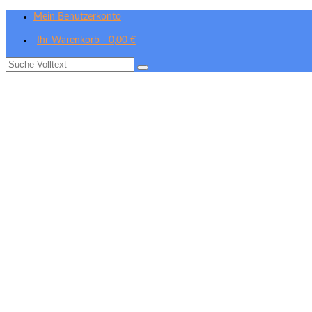
Mein Benutzerkonto
Ihr Warenkorb
-
0,00
€
Suche
nach: