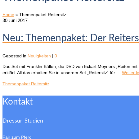
Home
»
Themenpaket Reitersitz
30
Juni 2017
Neu: Themenpaket: Der Reiters
Geposted in
Neuigkeiten
|
0
Das Set mit Franklin-Bällen, die DVD von Eckart Meyners „Reiten mit F
erklärt: All das erhalten Sie in unserem Set „Reitersitz“ für …
Weiter l
Themenpaket Reitersitz
Kontakt
Dressur-Studien
Fair zum Pferd