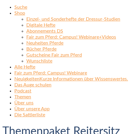
Suche
Shop
Einzel- und Sonderhefte der Dressur-Studien
Digitale Hefte
Abonnements DS
Fair zum Pferd: Campus! Webinare+Videos
Neuheiten Pferde
Bücher Pferde
Gutscheine Fair zum Pferd
Wunschliste
Alle Hefte
Fair zum Pferd: Campus! Webinare
Neuigkeiten
Kurze Informationen über Wissenswertes.
Das Auge schulen
Podcast
Themen
Über uns
Über unsere App
Die Sattlerliste
Themenpaket Reitersitz