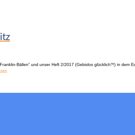
itz
ranklin-Bällen“ und unser Heft 2/2017 (Gebislos glücklich?!) in dem Ec
esen