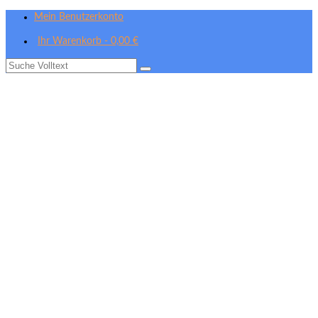
Mein Benutzerkonto
Ihr Warenkorb
-
0,00
€
Suche
nach: