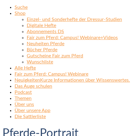
Suche
Shop
Einzel- und Sonderhefte der Dressur-Studien
Digitale Hefte
Abonnements DS
Fair zum Pferd: Campus! Webinare+Videos
Neuheiten Pferde
Bücher Pferde
Gutscheine Fair zum Pferd
Wunschliste
Alle Hefte
Fair zum Pferd: Campus! Webinare
Neuigkeiten
Kurze Informationen über Wissenswertes.
Das Auge schulen
Podcast
Themen
Über uns
Über unsere App
Die Sattlerliste
Pferde-Portrait