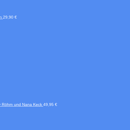
n
29,90
€
nny Röhm und Nana Keck
49,95
€