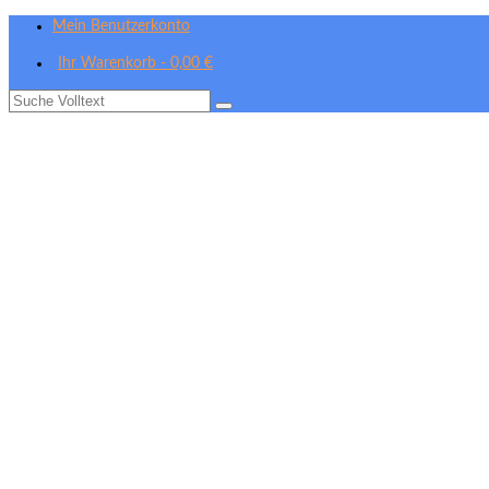
Mein Benutzerkonto
Ihr Warenkorb
-
0,00
€
Suche
nach: